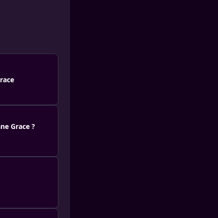
race
ane Grace ?