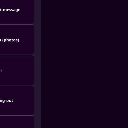
nt message
s (photos)
)
ing-out