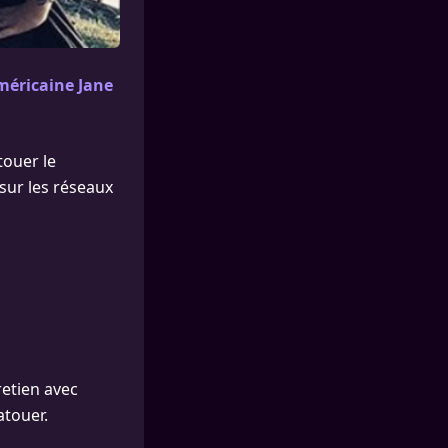
méricaine Jane
touer le
 sur les réseaux
retien avec
atouer.