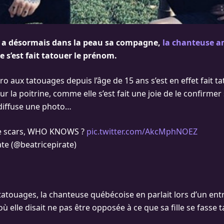
 a désormais dans la peau sa compagne,
la chanteuse a
le s’est fait tatouer le prénom.
cro aux tatouages depuis l’âge de 15 ans s’est en effet fait ta
 la poitrine, comme elle s’est fait une joie de le confirmer
 diffuse une photo…
ne scars, WHO KNOWS ?
pic.twitter.com/AkcMphNOEZ
te (@beatricepirate)
tatouages, la chanteuse québécoise en parlait lors d’un ent
où elle disait ne pas être opposée à ce que sa fille se fasse t