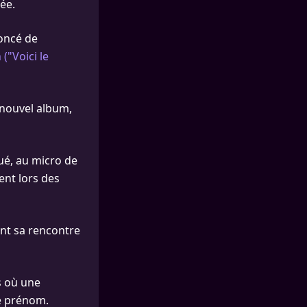
ée.
noncé de
("Voici le
 nouvel album,
qué, au micro de
ent lors des
ant sa rencontre
s où une
le prénom.