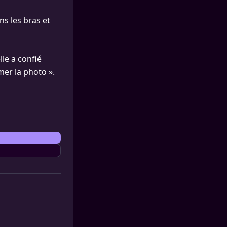
ns les bras et
le a confié
mer la photo ».