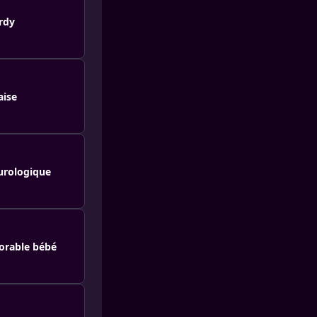
rdy
aise
eurologique
dorable bébé