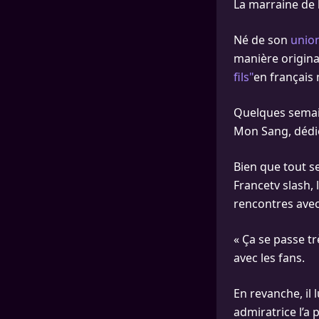
La marraine de 
Né de son
union
manière origina
fils"
en français n
Quelques semain
Mon Sang, dédié 
Bien que tout se
Francetv slash,
rencontres avec
« Ça se passe t
avec les fans.
En revanche, il 
admiratrice l’a 