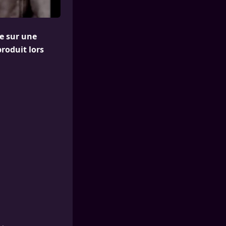
ée sur une
produit lors