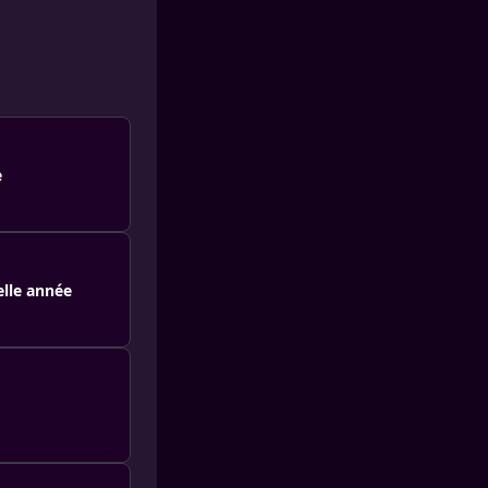
e
elle année