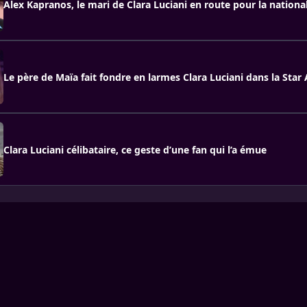
Alex Kapranos, le mari de Clara Luciani en route pour la national
Le père de Maïa fait fondre en larmes Clara Luciani dans la Sta
Clara Luciani célibataire, ce geste d’une fan qui l’a émue