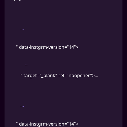
...
" data-instgrm-version="14">
...
" target="_blank" rel="noopener">...
...
" data-instgrm-version="14">