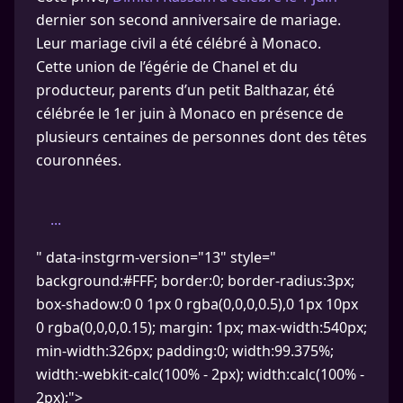
dernier son second anniversaire de mariage.
Leur mariage civil a été célébré à Monaco.
Cette union de l’égérie de Chanel et du
producteur, parents d’un petit Balthazar, été
célébrée le 1er juin à Monaco en présence de
plusieurs centaines de personnes dont des têtes
couronnées.
...
" data-instgrm-version="13" style="
background:#FFF; border:0; border-radius:3px;
box-shadow:0 0 1px 0 rgba(0,0,0,0.5),0 1px 10px
0 rgba(0,0,0,0.15); margin: 1px; max-width:540px;
min-width:326px; padding:0; width:99.375%;
width:-webkit-calc(100% - 2px); width:calc(100% -
2px);">