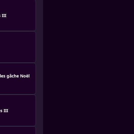
 III
les gâche Noël
 III