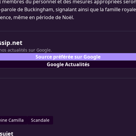
x membres du personnel et des mesures appropriées seront
e-parole de Buckingham, signalant ainsi que la famille royal
gence, même en période de Noël.
ssip.net
nos actualités sur Google.
Source préférée sur Google
Google Actualités
eine Camilla
Scandale
sujet