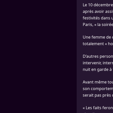
Le 10 décembre
après avoir ass
festivités dans 
Paris, « la soiré
Une femme de ch
totalement « ho
D’autres person
intervenir, inte
nuit en garde à 
Avant même tout
son comporteme
serait pas près 
« Les faits fero