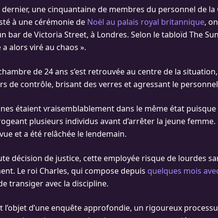
 dernier, une cinquantaine de membres du personnel de la
isté à une cérémonie de
Noël au palais royal britannique
, o
un bar de Victoria Street, à Londres. Selon le tabloïd The Sun,
e a alors viré au chaos ».
ambre de 24 ans s’est retrouvée au centre de la situation
rs de contrôle, brisant des verres et agressant le personnel
nes étaient vraisemblablement dans le même état puisque l
rrogeant plusieurs individus avant d’arrêter la jeune femme. 
vue et a été relâchée le lendemain.
e décision de justice, cette employée risque de lourdes s
nt. Le roi Charles, qui compose depuis
quelques mois avec
de transiger avec la discipline.
nt l’objet d’une enquête approfondie, un rigoureux processus