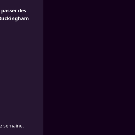
é passer des
e Buckingham
te semaine.