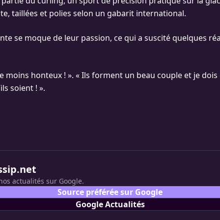
e partie du curling, un sport de précision pratiqué sur la gla
te, taillées et polies selon un gabarit international.
te se moque de leur passion, ce qui a suscité quelques ré
le moins honteux ! ». « Ils forment un beau couple et je dois
s soient ! ».
ssip.net
nos actualités sur Google.
Source préférée sur Google
Google Actualités