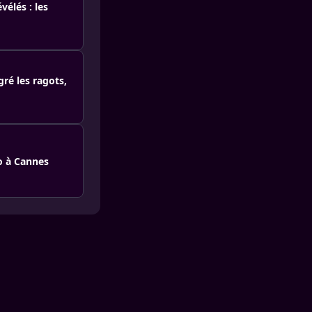
élés : les
gré les ragots,
o à Cannes