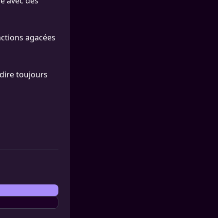
ce avec des
actions agacées
 dire toujours