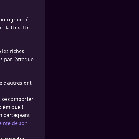
photographié
ait la Une. Un
e les riches
s par l’attaque
 d’autres ont
e se comporter
olémique !
 en partageant
einte de son