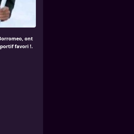
 Borromeo, ont
ortif favori !.