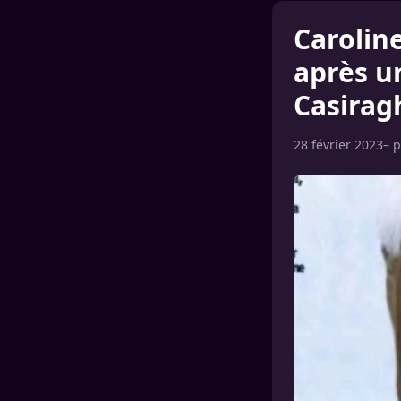
Carolin
après u
Casirag
28 février 2023
– 