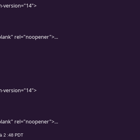
m-version="14">
blank" rel="noopener">...
m-version="14">
blank" rel="noopener">...
 à 2 :48 PDT