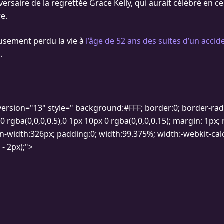
niversaire de la regrettée Grace Kelly, qui aurait célébré en c
e.
usement perdu la vie à
l’âge de 52 ans des suites d’un accid
.
version="13" style=" background:#FFF; border:0; border-rad
 rgba(0,0,0,0.5),0 1px 10px 0 rgba(0,0,0,0.15); margin: 1px;
n-width:326px; padding:0; width:99.375%; width:-webkit-calc
- 2px);">