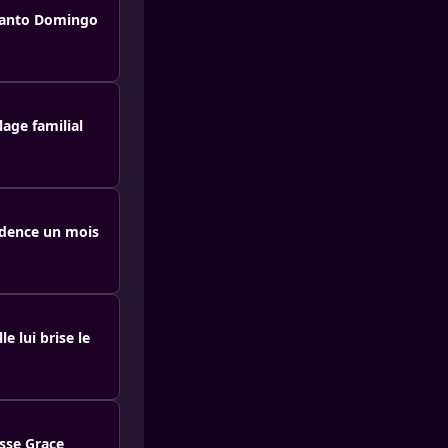
 Santo Domingo
lage familial
fidence un mois
e lui brise le
esse Grace