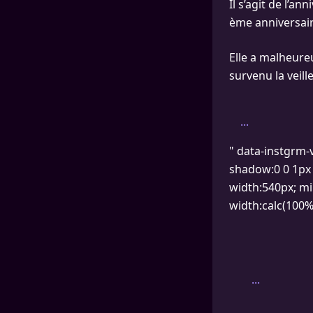
Il s’agit de l’an
ème anniversair
Elle a malheure
survenu la veille
...
" data-instgrm-
shadow:0 0 1px 0
width:540px; mi
width:calc(100% 
...