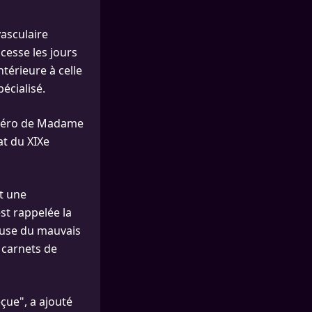
vasculaire
cesse les jours
térieure à celle
écialisé.
uméro de Madame
at du XIXe
t une
st rappelée la
cause du mauvais
 carnets de
eçue", a ajouté