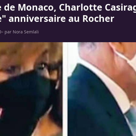
e de Monaco, Charlotte Casirag
" anniversaire au Rocher
0
– par
Nora Semlali