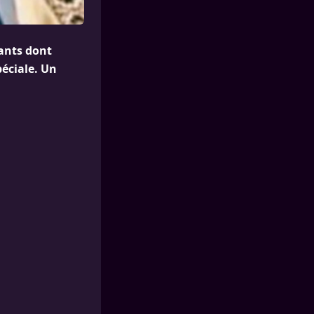
fants dont
péciale. Un