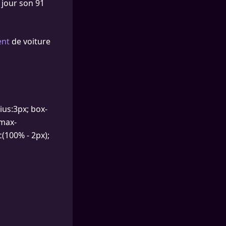
e jour son 91
ent
de voiture
ius:3px; box-
 max-
(100% - 2px);