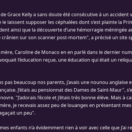
t de Grace Kelly a sans doute été consécutive à un accident 
e laissent supposer les céphalées dont s’est plainte la Prin
ident ainsi que la découverte d’une hémorragie méningée an
crânien sur son scanner post-mortem", a précisé un site sp
e mère, Caroline de Monaco en en parlé dans le dernier n
évoquait l’éducation reçue, une éducation qui était un reliqu
s pas beaucoup nos parents, j’avais une nounou anglaise e
nçaise. J’étais au pensionnat des Dames de Saint-Maur", s’e
ovre. "J’adorais l’école et j’étais très bonne élève. Mais à 
mère, je recevais assez peu de louanges en présentant mes
agaçait un peu".
mes enfants n’a évidemment rien à voir avec celle que j’ai r