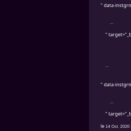
" data-instgr
...
" target="_
...
" data-instgr
...
" target="_
le
14 Oct. 2020