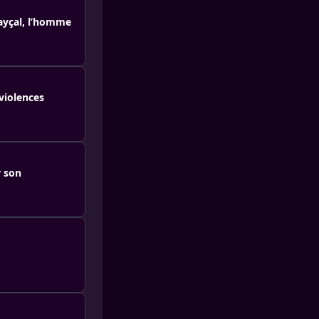
Fayçal, l’homme
 violences
r son