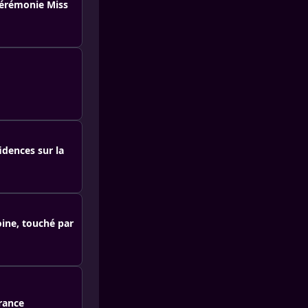
 cérémonie Miss
idences sur la
oine, touché par
France