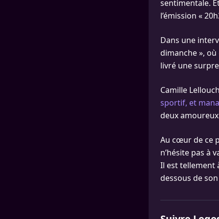
sentimentale. Et
l’émission « 20h
Dans une interv
dimanche », où e
livré une surpr
Camille Lellouch
sportif, et man
deux amoureux 
Au cœur de ce pro
n’hésite pas à va
Il est tellement
dessous de son p
Suivre Lego