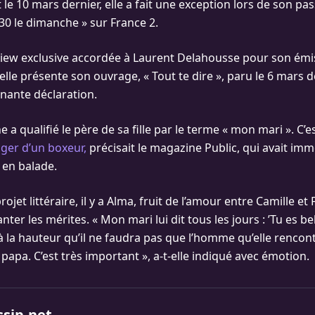
 le 10 mars dernier, elle a fait une exception lors de son p
30 le dimanche » sur France 2.
iew exclusive accordée à Laurent Delahousse pour son émis
lle présente son ouvrage, « Tout te dire », paru le 6 mars de
enante déclaration.
e a qualifié le père de sa fille par le terme « mon mari ». C’e
ager d’un boxeur,
précisait le magazine Public, qui avait immo
en balade.
jet littéraire, il y a Alma, fruit de l’amour entre Camille et 
nter les mérites. « Mon mari lui dit tous les jours : ’Tu es bell
 à la hauteur qu’il ne faudra pas que l’homme qu’elle rencon
apa. C’est très important », a-t-elle indiqué avec émotion.
ssip.net