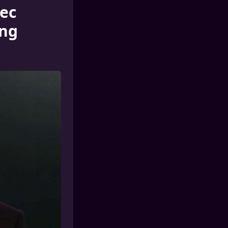
vec
ong