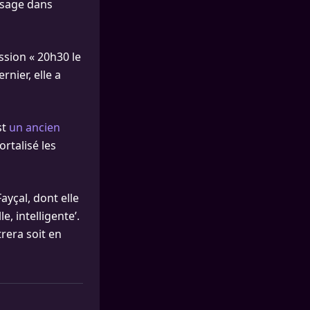
assage dans
sion « 20h30 le
rnier, elle a
st
un ancien
rtalisé les
Fayçal, dont elle
e, intelligente’.
trera soit en