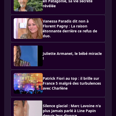
en Patagonie, sa vie secrète
révélée
Vanessa Paradis dit non à
Florent Pagny : La raison
étonnante derrière ce refus de
duo.
Juliette Armanet, le bébé miracle
!
Patrick Fiori au top : il brille sur
France 5 malgré des turbulences
avec Charlène
Silence glacial : Marc Lavoine n'a
plus jamais parlé à Line Papin
depuis leur divorce