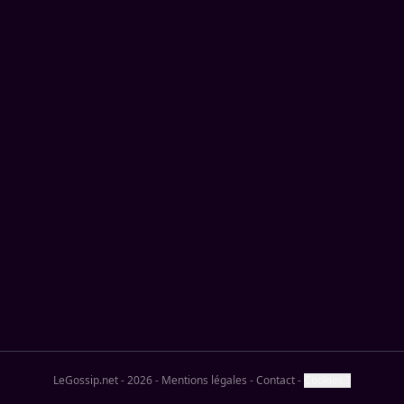
LeGossip.net - 2026
-
Mentions légales
-
Contact
-
Cookies ?