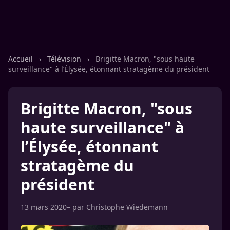
Accueil
›
Télévision
›
Brigitte Macron, "sous haute
surveillance" à l’Élysée, étonnant stratagème du président
Brigitte Macron, "sous
haute surveillance" à
l’Élysée, étonnant
stratagème du
président
13 mars 2020
– par
Christophe Wiedemann