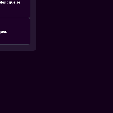
les : que se
ques