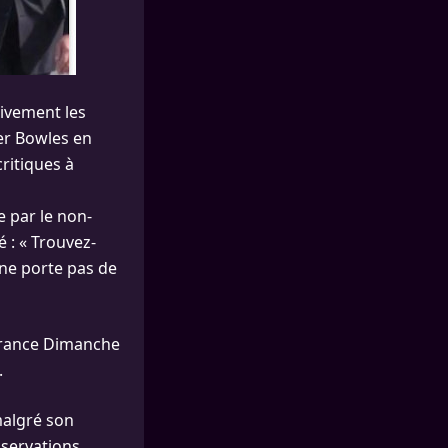
tivement les
ker Bowles en
critiques à
 par le non-
 : « Trouvez-
 ne porte pas de
 France Dimanche
.
malgré son
bservations