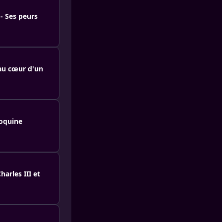
- Ses peurs
 au cœur d'un
coquine
harles III et