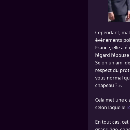
Cependant, malg
événements polit
France, elle a é
l’égard l’épou
Selon un ami de
respect du prot
vous normal q
chapeau ? ».
Cela met une cl
selon laquelle
l
En tout cas, ce
grand âge, cons