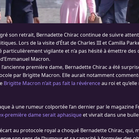
ré son retrait, Bernadette Chirac continue de suivre atten
iques. Lors de la visite d’État de Charles III et Camilla Par
té particulièrement vigilante et n’a pas hésité à émettre des 
se d’Emmanuel Macron.
 l’ancienne première dame, Bernadette Chirac a été surprise
ocole par Brigitte Macron. Elle aurait notamment commenté
ue
Brigitte Macron n’ait pas fait la révérence
au roi et qu’elle
aque à une rumeur colportée l’an dernier par le magazine
’ex-première dame serait aphasique
et vivrait dans une bulle
t écart au protocole royal a choqué Bernadette Chirac, qui, 
erve son sens de l’humour et sa capacité à formuler des o