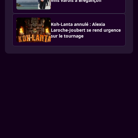
vins varois à Brégançon
Koh-Lanta annulé : Alexia
Laroche-Joubert se rend urgence
sur le tour­nage