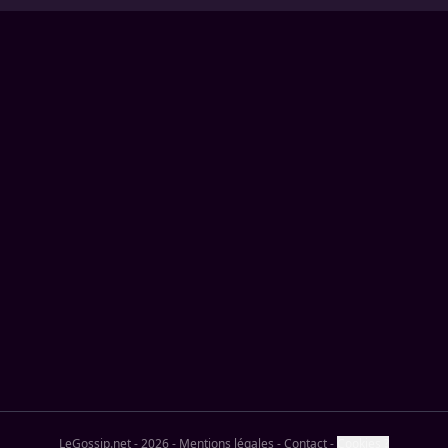
LeGossip.net - 2026
-
Mentions légales
-
Contact
-
Cookies ?