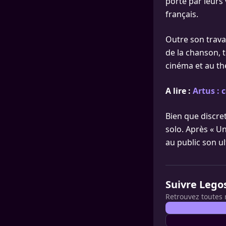
porté par leurs
français.
Outre son travai
de la chanson, t
cinéma et au th
A lire :
Artus : 
Bien que discre
solo. Après « Un
au public son ul
Suivre Lego
Retrouvez toutes 