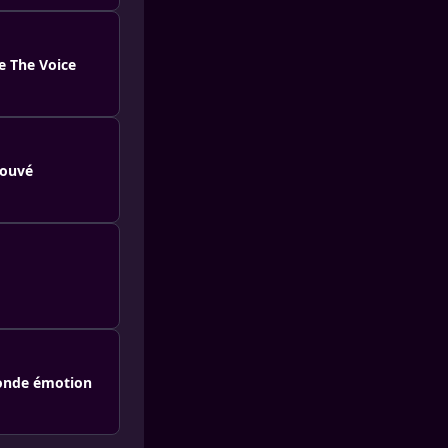
de The Voice
rouvé
fonde émotion