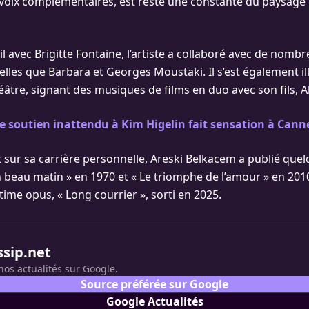
 voix complémentaires, est resté une constante du paysage
l avec Brigitte Fontaine, l’artiste a collaboré avec de nomb
elles que Barbara et Georges Moustaki. Il s’est également il
éâtre, signant des musiques de films en duo avec son fils, A
ce soutien inattendu à Kim Higelin fait sensation à Cann
t sur sa carrière personnelle, Areski Belkacem a publié que
 beau matin » en 1970 et « Le triomphe de l’amour » en 2010, 
time opus, « Long courrier », sorti en 2025.
ssip.net
nos actualités sur Google.
Source préférée sur Google
Google Actualités