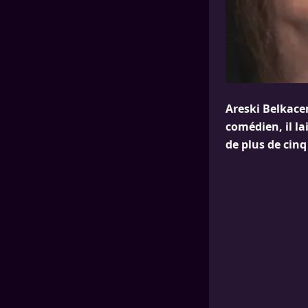
Areski Belkacem
comédien, il la
de plus de cinq