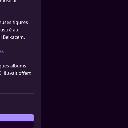
 musical
reuses figures
lustré au
li Belkacem.
es
lques albums
il avait offert