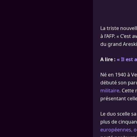
La triste nouve
à l’AFP. « C’est 
du grand Areski
A lire :
« Il est
Né en 1940 à Ver
débuté son parc
militaire
. Cette 
présentant cell
Le duo scelle s
plus de cinquan
européennes, or