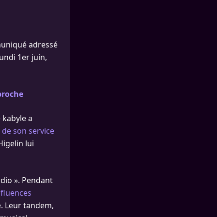
mmuniqué adressé
undi 1er juin,
 proche
e kabyle a
 de son service
igelin lui
adio ». Pendant
fluences
e. Leur tandem,