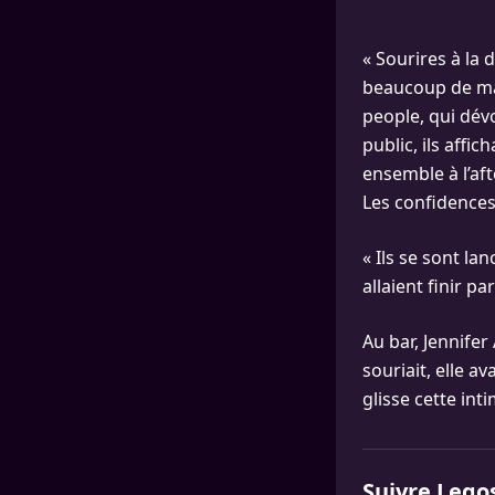
« Sourires à la
beaucoup de mal
people, qui dév
public, ils affic
ensemble à l’aft
Les confidences
« Ils se sont lan
allaient finir p
Au bar, Jennifer
souriait, elle av
glisse cette int
Suivre Lego