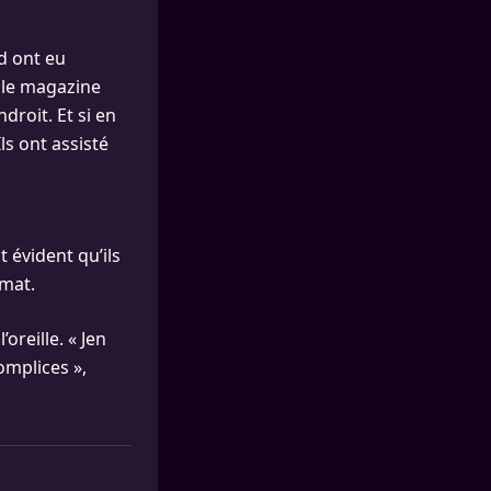
d ont eu
 le magazine
roit. Et si en
Ils ont assisté
t évident qu’ils
ymat.
oreille. « Jen
complices »,