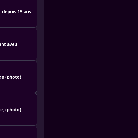
t depuis 15 ans
nant aveu
ge (photo)
ie, (photo)