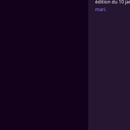
édition du 10 j
mari.