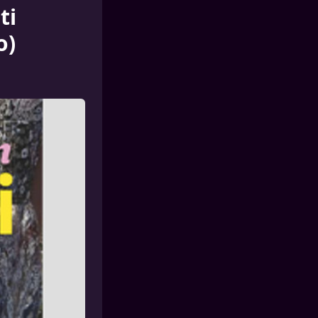
ti
o)