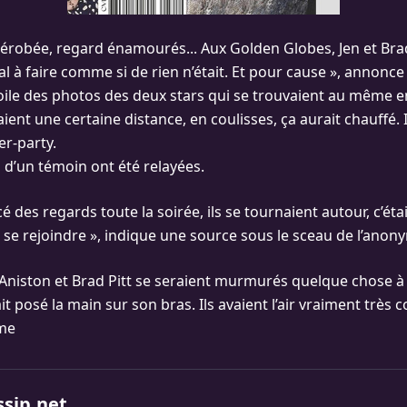
 dérobée, regard énamourés... Aux Golden Globes, Jen et Bra
 à faire comme si de rien n’était. Et pour cause », annonce
oile des photos des deux stars qui se trouvaient au même end
haient une certaine distance, en coulisses, ça aurait chauffé. 
er-party.
 d’un témoin ont été relayées.
cé des regards toute la soirée, ils se tournaient autour, c’étai
ar se rejoindre », indique une source sous le sceau de l’anon
 Aniston et Brad Pitt se seraient murmurés quelque chose à l’
ait posé la main sur son bras. Ils avaient l’air vraiment très 
ime
ssip.net