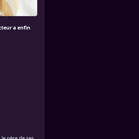
cteur a enfin
 le père de ses