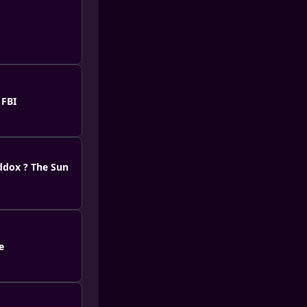
 FBI
ddox ? The Sun
e