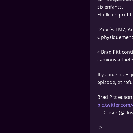
six enfants.
Et elle en profi
D’après TMZ, An
« physiquement 
« Brad Pitt cont
camions à fuel »
Il y a quelques
épisode, et refu
Brad Pitt et son
pic.twitter.co
— Closer (@clos
">