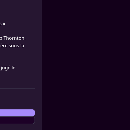
 ».
ob Thornton.
ère sous la
 jugé le