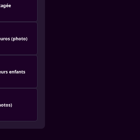
rtagée
euros (photo)
eurs enfants
hotos)