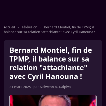
Accueil
›
Télévision
›
Bernard Montiel, fin de TPMP, il
balance sur sa relation "attachiante" avec Cyril Hanouna !
Bernard Montiel, fin de
TPMP, il balance sur sa
relation "attachiante"
avec Cyril Hanouna !
31 mars 2025
– par
Nolwenn A. Dalpiva