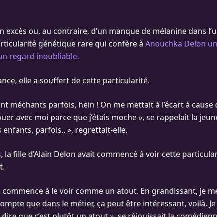
’un excès ou, au contraire, d’un manque de mélanine dans l’un
particularité génétique rare qui confère à
Anouchka Delon u
n regard inoubliable.
ce, elle a souffert de cette particularité.
ont méchants parfois, hein ! On me mettait à l’écart à cause
ouer avec moi parce que j’étais moche », se rappelait la je
enfants, parfois.. », regrettait-elle.
, la fille d’Alain Delon avait commencé à voir cette particula
t.
je commence à le voir comme un atout. En grandissant, je m
compte que dans le métier, ça peut être intéressant, voilà.
ire que c’est plutôt un atout », se réjouissait la comédienn