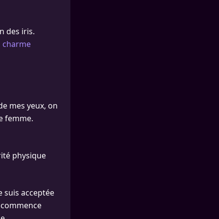
 des iris.
n charme
 de mes yeux, on
une femme.
rité physique
e suis acceptée
 Je commence
e.