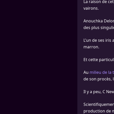
La raison de ce
vairons.
Anouchka Delon, 
des plus singul
L’un de ses iris
marron.
Et cette particu
Au
milieu de la 
de son procès, l
Il y a peu, C Ne
Scientifiquement
production de m