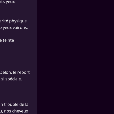
nts yeux
larité physique
e yeux vairons.
e teinte
Delon, le report
si spéciale.
un trouble de la
au, nos cheveux