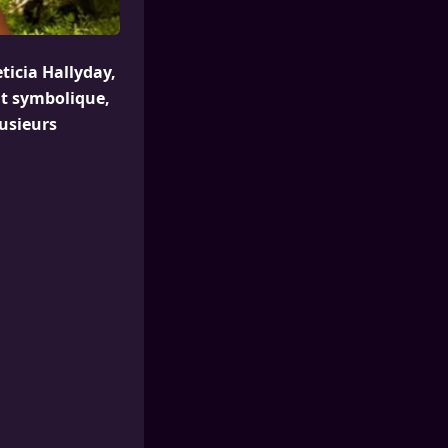
eticia Hallyday,
nt symbolique,
usieurs