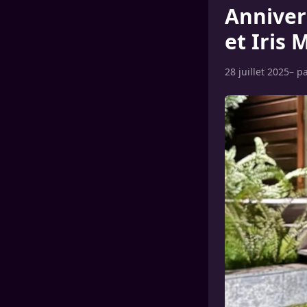
Annivers
et Iris 
28 juillet 2025
– p