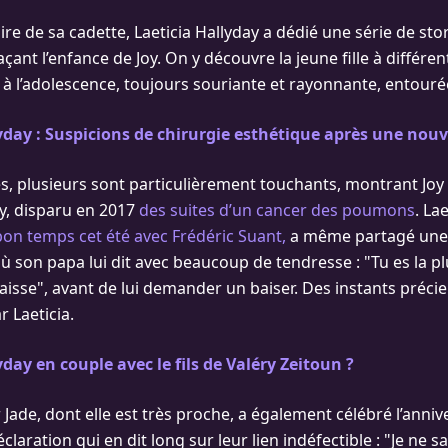
ire de sa cadette, Laeticia Hallyday a dédié une série de sto
çant l’enfance de Joy. On y découvre la jeune fille à différe
e à l’adolescence, toujours souriante et rayonnante, entourée
yday : Suspicions de chirurgie esthétique après une nouv
és, plusieurs sont particulièrement touchants, montrant Joy
y, disparu en 2017
des suites d’un cancer des poumons
. La
bon temps cet été avec Frédéric Suant,
a même partagé une 
 où son papa lui dit avec beaucoup de tendresse : "Tu es la pl
naisse", avant de lui demander un baiser. Des instants précie
 Laeticia.
yday en couple avec le fils de Valéry Zeitoun ?
ade, dont elle est très proche, a également célébré l’annive
claration qui en dit long sur leur lien indéfectible : "Je ne s