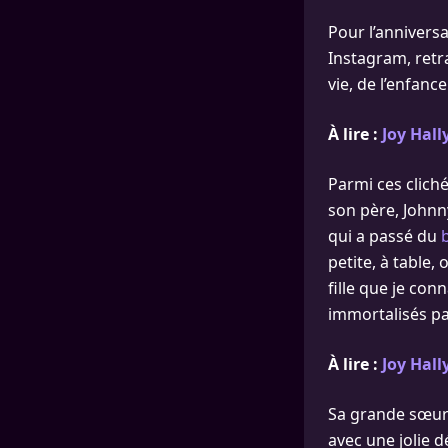
Pour l’anniversa
Instagram, retra
vie, de l’enfanc
À lire :
Joy Hall
Parmi ces clich
son père, Johnn
qui a passé du
petite, à table,
fille que je con
immortalisés par
À lire :
Joy Hall
Sa grande sœur J
avec une jolie dé