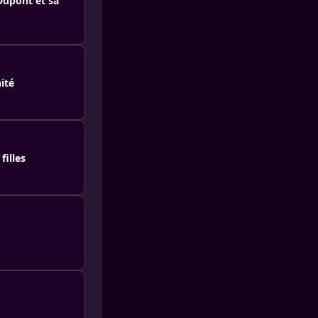
Dupont et sa
ité
filles