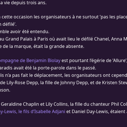
a vie depuis trois ans.
à cette occasion les organisateurs à ne surtout ’pas les plac
 défilé’.
mble avoir été entendu.
u Grand Palais à Paris où avait lieu le défilé Chanel, Anna Mo
e de la marque, était la grande absente.
ompagne de Benjamin Biolay
est pourtant l’égérie de ’Allure
radis avait été la porte-parole dans le passé.
lis n’a pas fait le déplacement, les organisateurs ont cepe
de Lily-Rose Depp, la fille de Johnny Depp, et de Kris­ten Stew
nson.
eral­dine Chaplin et Lily Collins, la fille du chan­teur Phil Co
-Lewis, le fils d’Isabelle Adjani
et Daniel Day-Lewis, étaient 