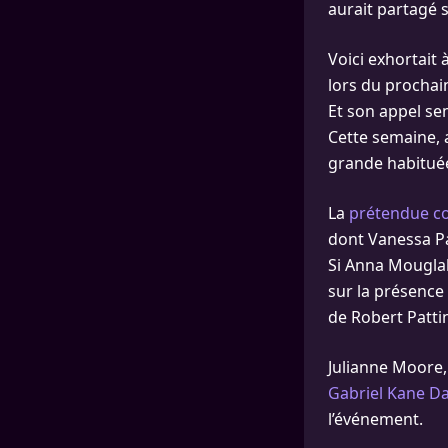
aurait partagé s
Voici exhortait 
lors du prochain
Et son appel se
Cette semaine, a
grande habi­tué
La
prétendue c
dont Vanessa Pa
Si Anna Mougla­
sur la présence 
de Robert Patti
Julianne Moore, G
Gabriel Kane Day
l’événement.