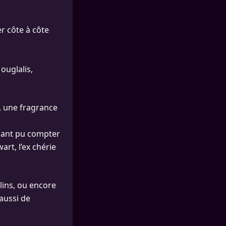
er côte à côte
ugla­lis,
’, une fragrance
ndant pu compter
art, l’ex chérie
llins, ou encore
aussi de