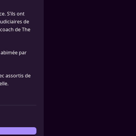
e. S’ils ont
judiciaires de
a coach de The
e abimée par
c assortis de
lle.