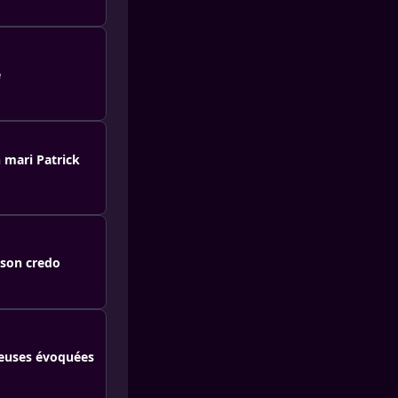
e
 mari Patrick
 son credo
rieuses évoquées