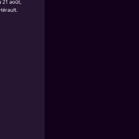
 21 août,
Hérault.