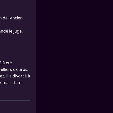
 de l’ancien
ndé le juge.
éjà été
illiers d’euros.
, il a divorcé à
ex-mari d’ami