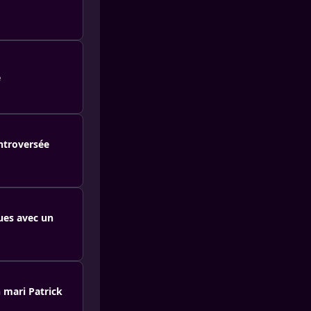
e
ontroversée
dues avec un
 mari Patrick