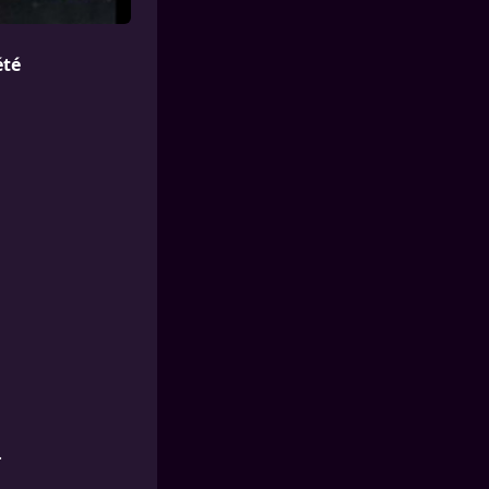
été
.