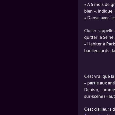
« A 5 mois de gr
bien », indique
« Danse avec les
Closer rappelle 
quitter la Sein
« Habiter à Par
banlieusards dan
C’est vrai que l
« partie aux an
Denis », comment
sur-scène (Haut
C’est d’ailleurs