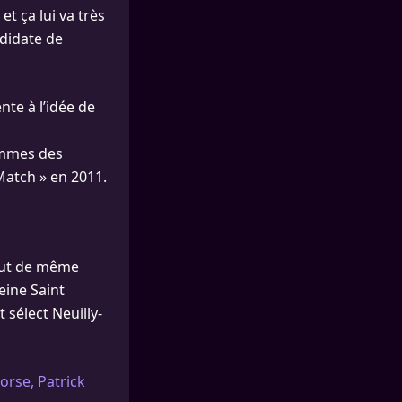
et ça lui va très
didate de
nte à l’idée de
ommes des
 Match » en 2011.
 tout de même
eine Saint
 sélect Neuilly-
corse, Patrick