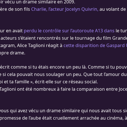
oir vécu un drame similaire en 2009.
père de son fils
Charlie, l’acteur Jocelyn Quivrin,
au volant de
eur en avait
perdu le contrôle sur l’autoroute A13 dans
le tu
 acteurs s’étaient rencontrés sur le tournage du film Grande
agram, Alice Taglioni réagit à
cette disparition de Gaspard U
ropre drame.
’écrit comme si tu étais encore un peu là. Comme si tu pouva
 si cela pouvait nous soulager un peu. Que tout l’amour 
et ta famille », écrit-elle sur ce réseau social.
 Taglioni ont été nombreux à faire la comparaison entre Joce
vous qui avez vécu un drame similaire qui nous avait tous s
 promesse de l’aube était cruellement arrachée au cinéma