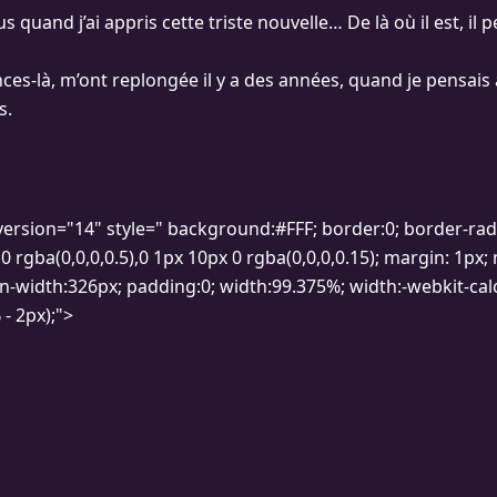
us quand j’ai appris cette triste nouvelle… De là où il est, il p
nces-là, m’ont replongée il y a des années, quand je pensai
s.
version="14" style=" background:#FFF; border:0; border-rad
 rgba(0,0,0,0.5),0 1px 10px 0 rgba(0,0,0,0.15); margin: 1px;
n-width:326px; padding:0; width:99.375%; width:-webkit-calc
- 2px);">