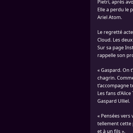
Pietri, après av
Elle a perdu le 
Ariel Atom.
Le regretté act
Cloud. Les deux
Sur sa page Inst
rappelle son p
« Gaspard. On t
chagrin. Comme
t’accompagne toi 
Les fans d’Alice
Gaspard Ulliel.
« Pensées vers 
tellement cette
et à un fils ».