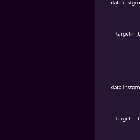
" data-instgr
...
" target="_
...
" data-instgr
...
" target="_