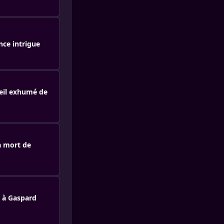
nce intrigue
seil exhumé de
la mort de
e à Gaspard