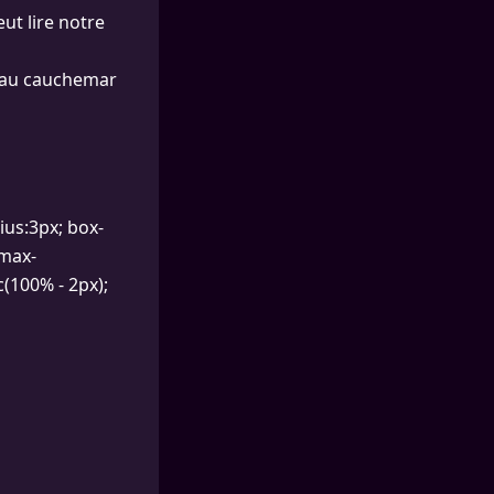
eut lire notre
s au cauchemar
ius:3px; box-
 max-
(100% - 2px);