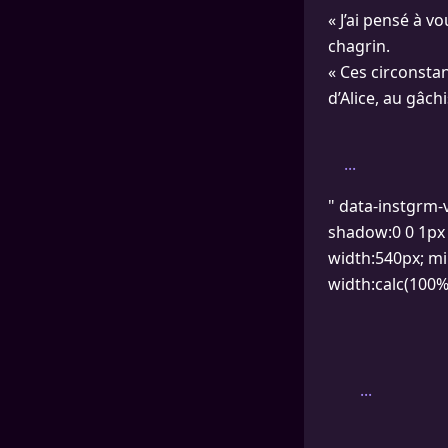
« J’ai pensé à vo
chagrin.
« Ces circonsta
d’Alice, au gâchi
...
" data-instgrm-
shadow:0 0 1px 0
width:540px; mi
width:calc(100% 
...