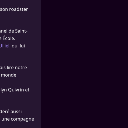
 son roadster
nnel de Saint-
 École.
lliel,
qui lui
is lire notre
du monde
lyn Quivrin et
idéré aussi
, à une compagne