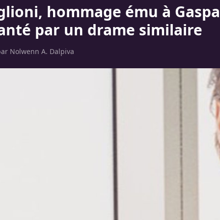
aglioni, hommage ému à Gaspa
hanté par un drame similaire
par
Nolwenn A. Dalpiva