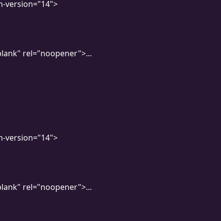
m-version="14">
blank" rel="noopener">...
m-version="14">
blank" rel="noopener">...