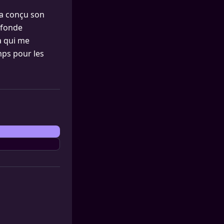
 a conçu son
ofonde
a qui me
mps pour les