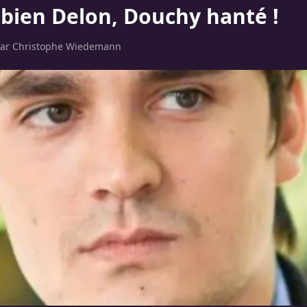
abien Delon, Douchy hanté !
par
Christophe Wiedemann