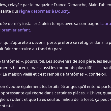
iew, relayée par le magazine France Dimanche, Alain-Fabien
esante qui
règne désormais à Douchy.
à l’idée de « s’y installer à plein temps avec sa compagne
Laura
r premier enfant.
 qui s’apprête à devenir père, préfère se réfugier dans la 
t fait construire au fond du parc.
e fantômes », poursuit-il. Les souvenirs de son père, les lieux
ents heureux, mais aussi les moments plus difficiles, han
 La maison vieilli et c’est rempli de fantômes », confie-t-il.
lon évoque également les bruits étranges qu’il entend parfoi
oppressante qui règne dans certaines pièces. « L’hiver, quand
gliers rôdent et que tu es seul au milieu de la forêt, ça peut 
nte-t-il.