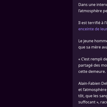
Dans une interv
l’atmosphère p
Il est terrifié 
enceinte de leu
Le jeune homme,
que sa mère avai
« C’est rempli d
partagé des mom
cette demeure. «
Alain-Fabien De
et l’atmosphère 
tôt, que les san
suffocant », raco