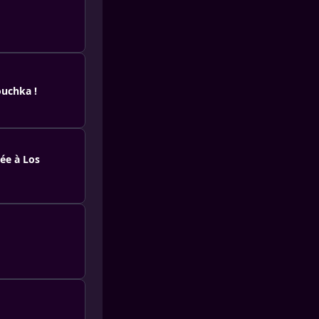
ouchka !
iée à Los