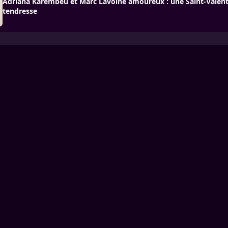
Adriana Karembeu et Marc Lavoine amoureux : une Saint-Valent
tendresse