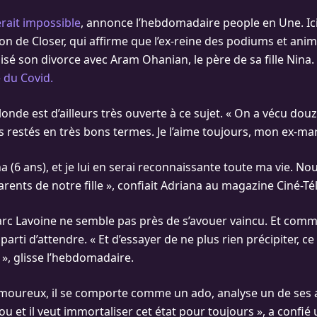
rait impossible
, annonce l’hebdomadaire people en Une. Ici
on de Closer, qui affirme que l’ex-reine des podiums et anim
isé son divorce avec Aram Ohanian, le père de sa fille Nina. 
 du Covid.
londe est d’ailleurs très ouverte à ce sujet. « On a vécu do
restés en très bons termes. Je l’aime toujours, mon ex-mar
na (6 ans), et je lui en serai reconnaissante toute ma vie. 
arents de notre fille », confiait Adriana au magazine Ciné-Té
rc Lavoine ne semble pas près de s’avouer vaincu. Et comme 
le parti d’attendre. « Et d’essayer de ne plus rien précipiter, ce
 », glisse l’hebdomadaire.
amoureux, il se comporte comme un ado, analyse un de ses 
 fou et il veut immortaliser cet état pour toujours », a confié