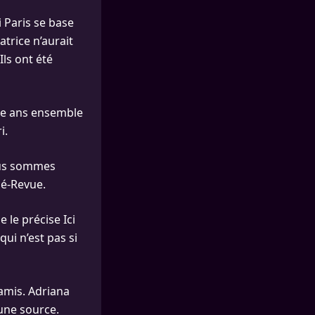
 Paris se base
atrice n’aurait
Ils ont été
uze ans ensemble
i.
Nous sommes
lé-Revue.
le précise Ici
 qui n’est pas si
amis. Adriana
 une source.