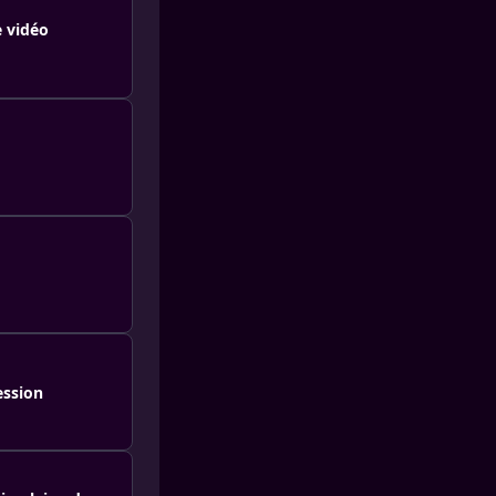
 vidéo
ession