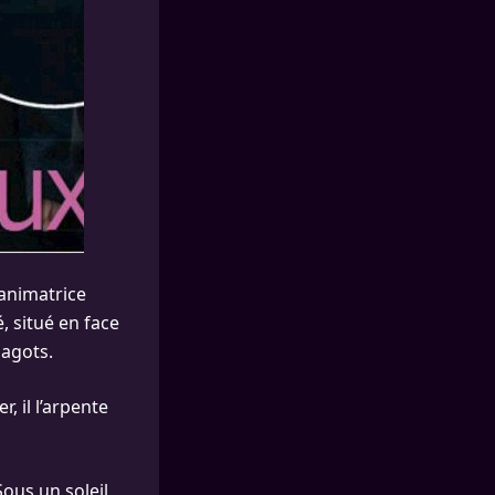
’animatrice
, situé en face
Magots.
er, il l’arpente
ous un soleil