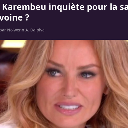
 Karembeu inquiète pour la s
voine ?
 par
Nolwenn A. Dalpiva