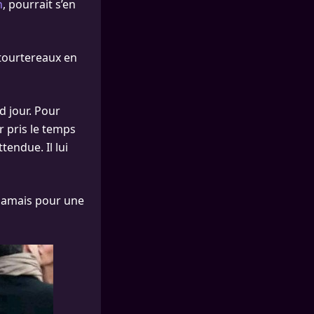
n
, pourrait s’en
 tourtereaux en
d jour. Pour
r pris le temps
tendue. Il lui
 jamais pour une