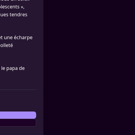
lescents »,
ques tendres
 et une écharpe
olleté
 le papa de