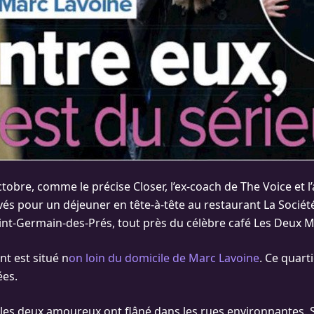
tobre, comme le précise Closer, l’ex-coach de The Voice et l
vés pour un déjeuner en tête-à-tête au restaurant La Société
Saint-Germain-des-Prés, tout près du célèbre café Les Deux 
nt est situé n
on loin du domicile de Marc Lavoine
. Ce quarti
ées.
 les deux amoureux ont flâné dans les rues environnantes. S