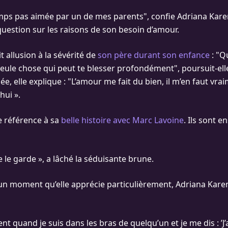
temps pas aimée par un de mes parents", confie Adriana Ka
uestion sur les raisons de son besoin d’amour.
t allusion à la sévérité de
son père durant son enfance
: "Q
 seule chose qui peut te blesser profondément", poursuit-ell
e, elle explique : "L’amour me fait du bien, il m’en faut vr
hui ».
e référence à sa
belle histoire avec Marc Lavoine
. Ils sont 
je le garde », a lâché la séduisante brune.
un moment qu’elle apprécie particulièrement, Adriana Kar
nt quand je suis dans les bras de quelqu’un et je me dis : ’J