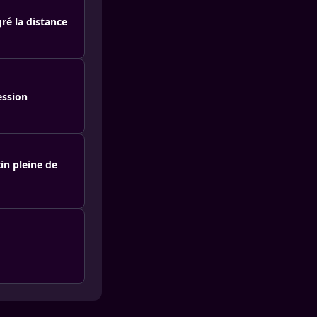
é la distance
ession
in pleine de