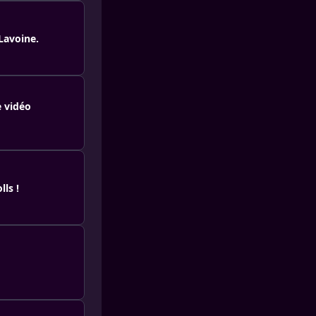
Lavoine.
 vidéo
ls !