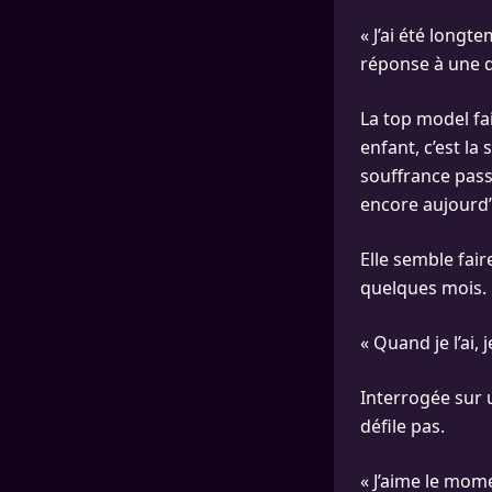
« J’ai été long
réponse à une q
La top model fai
enfant, c’est la
souffrance passé
encore aujourd’
Elle semble fair
quelques mois.
« Quand je l’ai, 
Interrogée sur 
défile pas.
« J’aime le mome