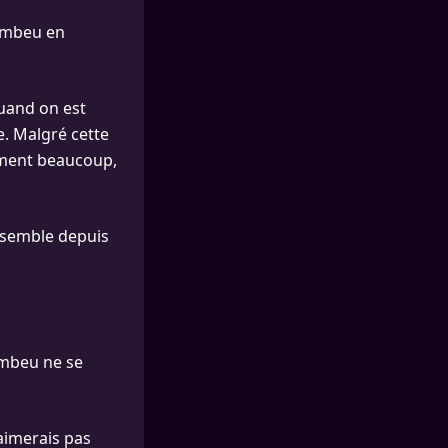
rembeu en
uand on est
e. Malgré cette
aiment beaucoup,
ensemble depuis
embeu ne se
’aimerais pas