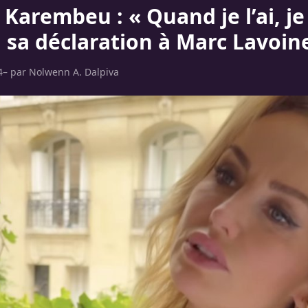
Karembeu : « Quand je l’ai, je
, sa déclaration à Marc Lavoin
4
– par
Nolwenn A. Dalpiva