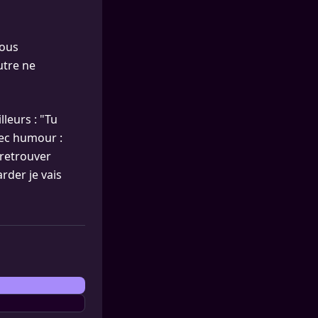
fous
utre ne
lleurs : "Tu
avec humour :
e retrouver
rder je vais