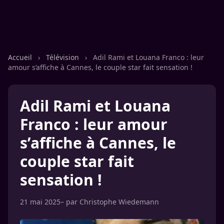
Accueil
›
Télévision
›
Adil Rami et Louana Franco : leur
amour s’affiche à Cannes, le couple star fait sensation !
Adil Rami et Louana
Franco : leur amour
s’affiche à Cannes, le
couple star fait
sensation !
21 mai 2025
– par
Christophe Wiedemann