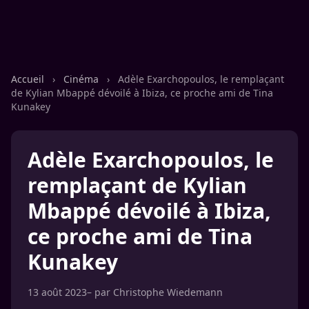
Accueil
›
Cinéma
›
Adèle Exarchopoulos, le remplaçant
de Kylian Mbappé dévoilé à Ibiza, ce proche ami de Tina
Kunakey
Adèle Exarchopoulos, le
remplaçant de Kylian
Mbappé dévoilé à Ibiza,
ce proche ami de Tina
Kunakey
13 août 2023
– par
Christophe Wiedemann