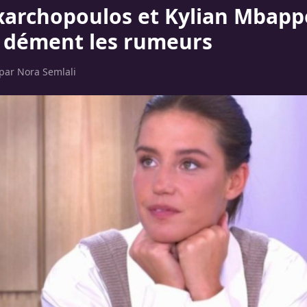
xarchopoulos et Kylian Mbappé
ce dément les rumeurs
 par
Nora Semlali