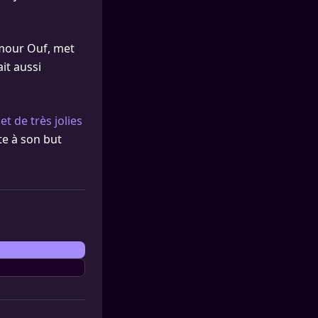
Amour Ouf, met
it aussi
t de très jolies
te à son but