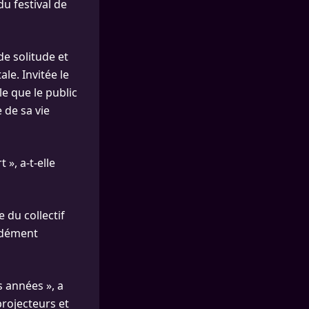
u festival de
de solitude et
le. Invitée le
le que le public
 de sa vie
 », a-t-elle
 du collectif
ndément
s années », a
projecteurs et