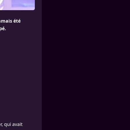
amais été
pé.
, qui avait