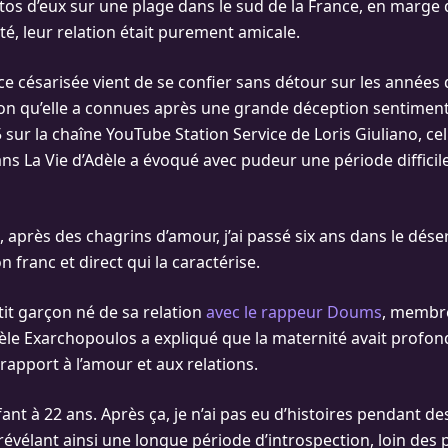
tos d’eux sur une plage dans le sud de la France, en marge d
té, leur relation était purement amicale.
trice césarisée vient de se confier sans détour sur les années 
on qu’elle a connues après une grande déception sentimenta
sur la chaîne YouTube Station Service de Loris Giuliano, cel
ns La Vie d’Adèle a évoqué avec pudeur une période difficile
, après des chagrins d’amour, j’ai passé six ans dans le désert
n franc et direct qui la caractérise.
t garçon né de sa relation
avec le rappeur Doums
, membre
èle Exarchopoulos a expliqué que la maternité avait profo
rapport à l’amour et aux relations.
fant à 22 ans. Après ça, je n’ai pas eu d’histoires pendant de
, révélant ainsi une longue période d’introspection, loin des 